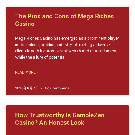
The Pros and Cons of Mega Riches
Casino
Mega Riches Casino has emerged as a prominent player
in the online gambling industry, attracting a diverse
clientele with its promises of wealth and entertainment.
While the allure of potential
READ MORE »
2026年8月2日
No Comments
How Trustworthy Is GambleZen
Casino? An Honest Look