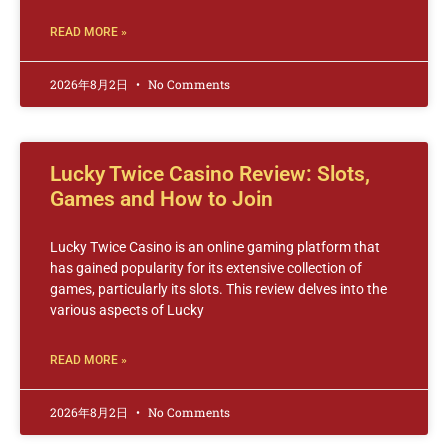
READ MORE »
2026年8月2日
No Comments
Lucky Twice Casino Review: Slots,
Games and How to Join
Lucky Twice Casino is an online gaming platform that
has gained popularity for its extensive collection of
games, particularly its slots. This review delves into the
various aspects of Lucky
READ MORE »
2026年8月2日
No Comments